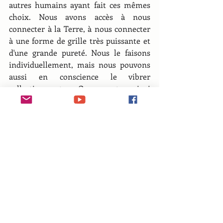
autres humains ayant fait ces mêmes 
choix. Nous avons accès à nous 
connecter à la Terre, à nous connecter 
à une forme de grille très puissante et 
d'une grande pureté. Nous le faisons 
individuellement, mais nous pouvons 
aussi en conscience le vibrer 
collectivement. On peut ainsi 
contribuer à cette grille ou recevoir de 
cette grille.
« Le groupe s'agrandit. 
L'influence, la solidarité de 
notre union rend possible la 
transformation de nous-
même et de l'humanité»
 - 
Canalisation avec les 